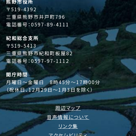
熊野市役所
〒519-4392
三重県熊野市井戸町796
電話番号：
0597-89-4111
紀和総合支所
〒519-5413
三重県熊野市紀和町板屋82
電話番号：
0597-97-1112
開庁時間
月曜日～金曜日 8時45分～17時00分
（祝休日、12月29日～1月3日を除く）
周辺マップ
音声情報について
リンク集
アクセシビリティ