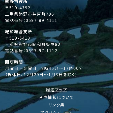
熊野市役所
〒519-4392
三重県熊野市井戸町796
電話番号：
0597-89-4111
紀和総合支所
〒519-5413
三重県熊野市紀和町板屋82
電話番号：
0597-97-1112
開庁時間
月曜日～金曜日 8時45分～17時00分
（祝休日、12月29日～1月3日を除く）
周辺マップ
音声情報について
リンク集
アクセシビリティ