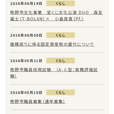
2026年06月19日
くらし
熊野市文化事業 宝くじ文化公演 DUO 森友
嵐士（T-BOLAN）× 小島良喜（Pf.）
2026年06月08日
くらし
面積誤りに係る固定資産税の還付について
2026年05月21日
くらし
熊野市職員採用試験 （A-Ⅱ型：実務評価試
験）
2026年05月18日
くらし
熊野市職員募集（通年募集）