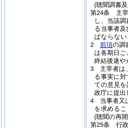
(聴聞調書及
第24条
主
し、当該調
る当事者及
ばならない
2
前項
の調
は各期日ご
終結後速や
3
主宰者は
る事実に対
ての意見を
政庁に提出
4
当事者又
を求めるこ
(聴聞の再開
第25条
行