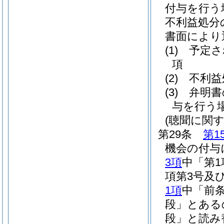
付与を行う
不利益処分
書面により
(1)
予定さ
項
(2)
不利益
(3)
弁明書
与を行う
(聴聞に関
第29条
第1
機会の付与
3項
中「第1
項第3号及
1項
中「前条
段」とある
段」と読み