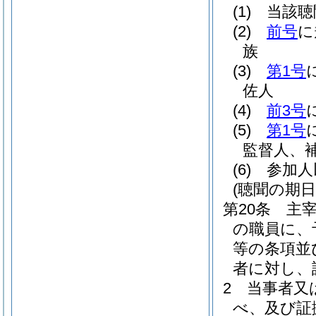
(1)
当該聴
(2)
前号
に
族
(3)
第1号
佐人
(4)
前3号
(5)
第1号
監督人、
(6)
参加人
(聴聞の期
第20条
主
の職員に、
等の条項並
者に対し、
2
当事者又
べ、及び証