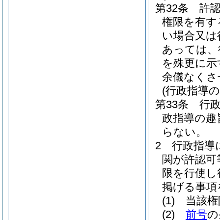
第32条
許
権限を有す
い場合又は
あっては、
を殊更に示
余儀なくさ
(行政指導の
第33条
行
政指導の趣
らない。
2
行政指導
関が許認可
限を行使し
掲げる事項
(1)
当該権
(2)
前号
の