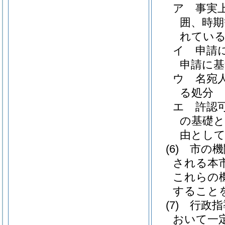
ア
事実
囲、時期
れてい
イ
申請
申請に基
ウ
名宛
る処分
エ
許認
の基礎
由とし
(6)
市の機
される本
これらの
すること
(7)
行政指
おいて一