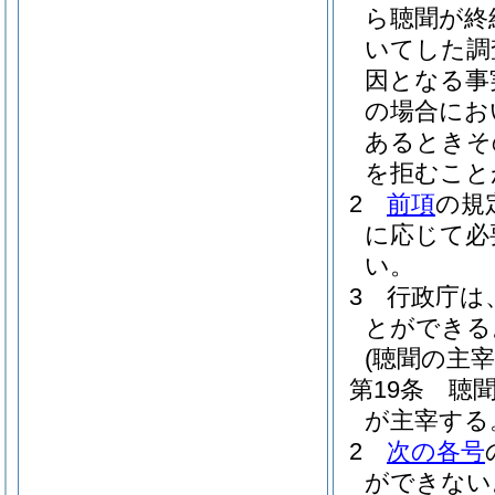
ら聴聞が終
いてした調
因となる事
の場合にお
あるときそ
を拒むこと
2
前項
の規
に応じて必
い。
3
行政庁は
とができる
(聴聞の主宰
第19条
聴
が主宰する
2
次の各号
ができない