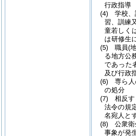
行政指導
(4)
学校、
習、訓練
童若しく
は研修生
(5)
職員
(
る地方公
であった
及び行政
(6)
専ら人
の処分
(7)
相反す
法令の規
名宛人と
(8)
公衆衛
事象が発