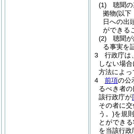
(1)
聴聞の
拠物
(以
日への出
ができる
(2)
聴聞が
る事実を
3
行政庁は
しない場合
方法によっ
4
前項
の公
るべき者の
該行政庁が
その者に交
う。)
を規
とができる
を当該行政