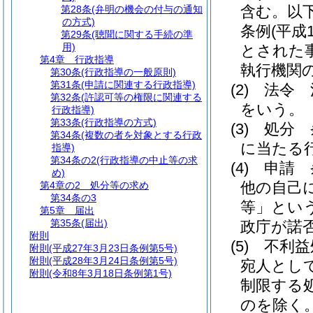
含む。以下
第28条
(弁明の機会の付与の通知
の方式)
条例
(平成
第29条
(聴聞に関する手続の準
用)
とされた
第4章
行政指導
執行機関
第30条
(行政指導の一般原則)
第31条
(申請に関連する行政指導)
(2)
法令 
第32条
(許認可等の権限に関連する
をいう。
行政指導)
第33条
(行政指導の方式)
(3)
処分 
第34条
(複数の者を対象とする行政
に当たる
指導)
第34条の2
(行政指導の中止等の求
(4)
申請 
め)
他の自己
第4章の2
処分等の求め
第34条の3
等」という
第5章
届出
第35条
(届出)
政庁が諾
附則
(5)
不利益
附則
(平成27年3月23日条例第5号)
附則
(平成28年3月24日条例第5号)
宛人とし
附則
(令和8年3月18日条例第1号)
制限する
のを除く