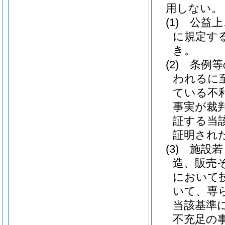
用しない。
(1)
公益上
に規定す
き。
(2)
条例等
われるに
ている不
事実が裁
証する当
証明され
(3)
施設若
造、販売
において
いて、専
当該基準
不充足の