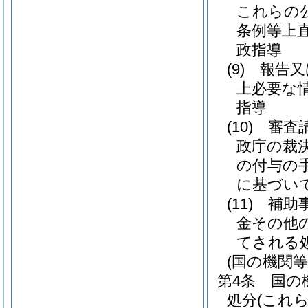
これらの
条例等上
政指導
(9)
報告又
上必要な
指導
(10)
審査
政庁の裁
の付与の
に基づい
(11)
補助
金その他
てされる
(国の機関
第4条
国の
処分
(これ