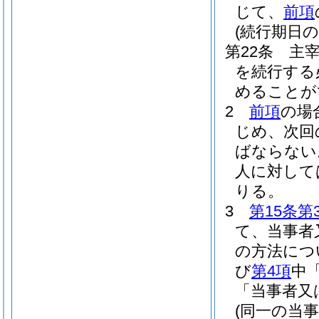
じて、
前項
(続行期日の
第22条
主
を続行する
めることが
2
前項
の場
じめ、次回
ばならない
人に対して
りる。
3
第15条第
て、当事者
の方法につ
び
第4項
中
「当事者又
(同一の当