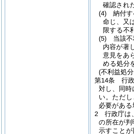
確認され
(4)
納付す
命じ、又
限する不
(5)
当該不
内容が著
意見をあ
める処分
(不利益処
第14条
行
対し、同時
い。
ただし
必要がある
2
行政庁は
の所在が判
示すことが