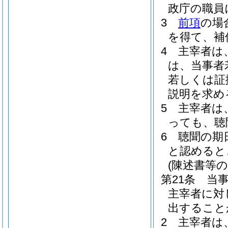
政庁の職員
3
前項
の場
を得て、補
4
主宰者は
は、当事者
若しくは証
説明を求め
5
主宰者は
っても、聴
6
聴聞の期
と認めると
(陳述書等の
第21条
当
主宰者に対
出すること
2
主宰者は