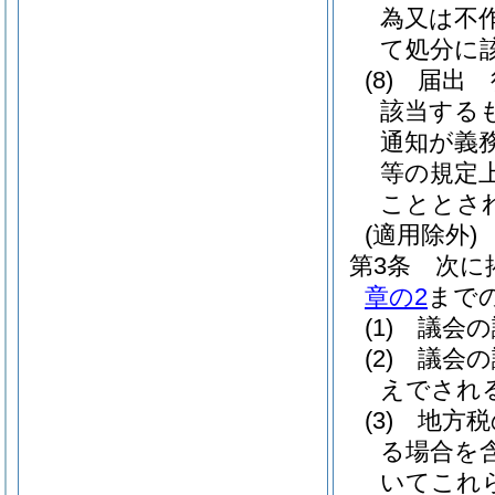
為又は不
て処分に
(8)
届出 
該当する
通知が義
等の規定
こととさ
(適用除外)
第3条
次に
章の2
まで
(1)
議会の
(2)
議会の
えでされ
(3)
地方税
る場合を含
いてこれ