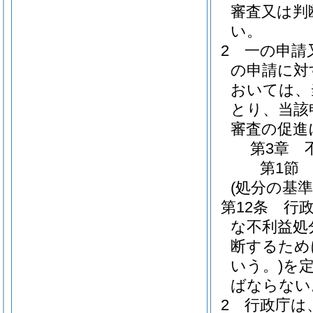
審査又は判
い。
2
一の申請
の申請に対
おいては、
とり、当該
審査の促進
第3章
第1節
(処分の基準
第12条
行
な不利益処
断するため
いう。)
を
ばならない
2
行政庁は