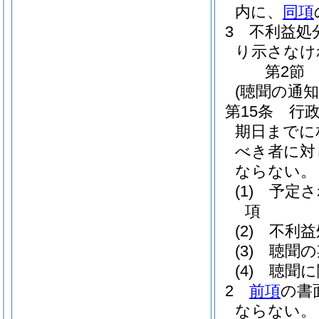
内に、
同項
3
不利益処
り示さなけ
第2節
(聴聞の通知
第15条
行
期日までに
べき者に対
ならない。
(1)
予定さ
項
(2)
不利益
(3)
聴聞の
(4)
聴聞に
2
前項
の書
ならない。