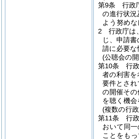
第9条
行政
の進行状況
よう努めな
2
行政庁は
じ、申請書
請に必要な
(公聴会の開
第10条
行
者の利害を
要件とされ
の開催その
を聴く機会
(複数の行
第11条
行
おいて同一
ことをもっ