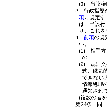
(3)
当該権
3
行政指導
項
に規定す
は、当該行
り、これを
4
前項
の規
い。
(1)
相手方
の
(2)
既に文
式、磁気
できない
情報処理
通知され
(複数の者
第34条
同