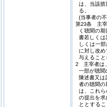
は、当該措
る。
(当事者の
第23条
主
く聴聞の期
書若しくは
しくは一部
に対し改め
与えること
2
主宰者は
一部が聴聞
陳述書又は
者の聴聞の
は、これら
の提出を求
ととするこ