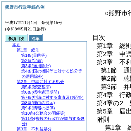
熊野市行政手続条例
○熊野市
平成17年11月1日 条例第15号
(令和8年5月21日施行)
目次
条項目次
沿革
第1章
総
本則
第1章
総則
第2章
申
第1条
(目的等)
第2条
(定義)
第3章
不
第3条
(適用除外)
第1節
通
第4条
(国の機関等に対する処分等
の適用除外)
第2節
聴
第2章
申請に対する処分
第3節
弁
第5条
(審査基準)
第6条
(標準処理期間)
第4章
行
第7条
(申請に対する審査及び応答)
第4章の2
第8条
(理由の提示)
第9条
(情報の提供)
第5章
届
第10条
(公聴会の開催等)
附則
第11条
(複数の行政庁が関与する処
分)
第1章
第3章
不利益処分