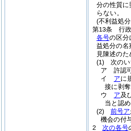
分の性質に
らない。
(不利益処
第13条
行
各号
の区分
益処分の名
見陳述のた
(1)
次のい
ア
許認
イ
ア
に
接に剥
ウ
ア
及
当と認
(2)
前号ア
機会の付
2
次の各号