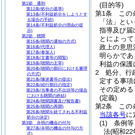
第1節
通則
(目的等)
第12条
(処分の基準)
第1条
この
第13条
(不利益処分をしようとす
る場合の手続)
「法」とい
第14条
(不利益処分の理由の提
指導及び届
示)
第2節
聴聞
とによって
第15条
(聴聞の通知の方式)
政上の意思
第16条
(代理人)
第17条
(参加人)
明らかであ
第18条
(文書等の閲覧)
利益の保護
第19条
(聴聞の主宰)
第20条
(聴聞の期日における審理
2
処分、行
の方式)
第21条
(陳述書等の提出)
定する事項
第22条
(続行期日の指定)
その定める
第23条
(当事者の不出頭等の場合
における聴聞の終結)
(定義)
第24条
(聴聞調書及び報告書)
第2条
この
第25条
(聴聞の再開)
第26条
(聴聞を経てされる不利益
当該各号
に
処分の決定)
(1)
条例等
第3節
弁明の機会の付与
第27条
(弁明の機会の付与の方
法
(昭和2
式)