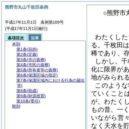
熊野市丸山千枚田条例
○熊野市
平成17年11月1日 条例第109号
(平成17年11月1日施行)
わたくした
条項目次
沿革
る。千枚田
本則
第1条
(目的)
稀であり、
第2条
(定義)
第3条
(市の責務)
しかし、千
第4条
(市民の責務)
化に限界が
第5条
(所有者等の責務)
第6条
(保護区域の指定)
地がみられ
第7条
(保護区域内における行為の届出
このような
等)
第8条
(助成)
ていくこと
第9条
(財源措置)
が、わたく
第10条
(委任)
附則
もの昔、一
いながら営々
なく天水を