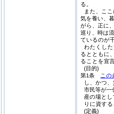
る。
また、ここ
気を養い、
がら、正に
巡り、時は
ているのが
わたくした
るとともに
ることを宣
(目的)
第1条
この
し、かつ、
市民等が一
産の場とし
りに資する
(定義)