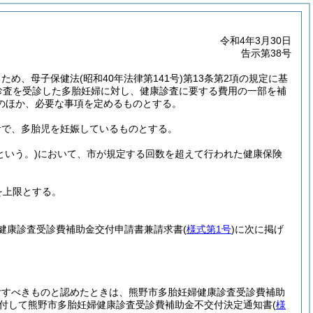
令和4年3月30日
告示第38号
るため、母子保健法
(昭和40年法律第141号)
第13条第2項の規定に基
診査を受診した多胎妊婦に対し、健康診査に要する費用の一部を補
のほか、必要な事項を定めるものとする。
者で、多胎児を妊娠しているものとする。
という。)
において、市が規定する回数を超えて行われた健康保険
を上限とする。
健康診査受診費補助金交付申請書兼請求書
(
様式第1号
)
に次に掲げ
付すべきものと認めたときは、熊野市多胎妊婦健康診査受診費補助
付して熊野市多胎妊婦健康診査受診費補助金不交付決定通知書
(
様