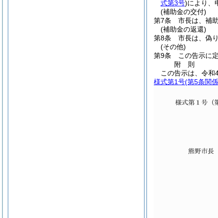
式第3号
)
により、
(補助金の交付)
第7条
市長は、補
(補助金の返還)
第8条
市長は、偽
(その他)
第9条
この告示に
附
則
この告示は、令和
様式第1号
(第5条関係