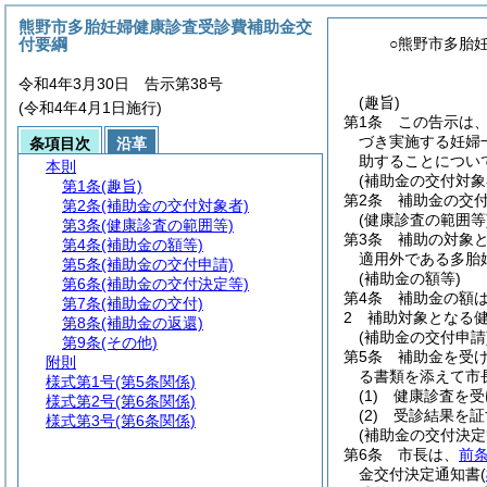
熊野市多胎妊婦健康診査受診費補助金交
付要綱
○熊野市多胎
令和4年3月30日 告示第38号
(趣旨)
(令和4年4月1日施行)
第1条
この告示は
づき実施する妊婦
条項目次
沿革
助することについ
本則
(補助金の交付対象
第1条
(趣旨)
第2条
補助金の交
第2条
(補助金の交付対象者)
(健康診査の範囲等
第3条
(健康診査の範囲等)
第3条
補助の対象
第4条
(補助金の額等)
適用外である多胎
第5条
(補助金の交付申請)
(補助金の額等)
第6条
(補助金の交付決定等)
第4条
補助金の額は
第7条
(補助金の交付)
2
補助対象となる
第8条
(補助金の返還)
(補助金の交付申請
第9条
(その他)
第5条
補助金を受
附則
る書類を添えて市
様式第1号
(第5条関係)
(1)
健康診査を受
様式第2号
(第6条関係)
(2)
受診結果を証
様式第3号
(第6条関係)
(補助金の交付決定
第6条
市長は、
前
金交付決定通知書
(