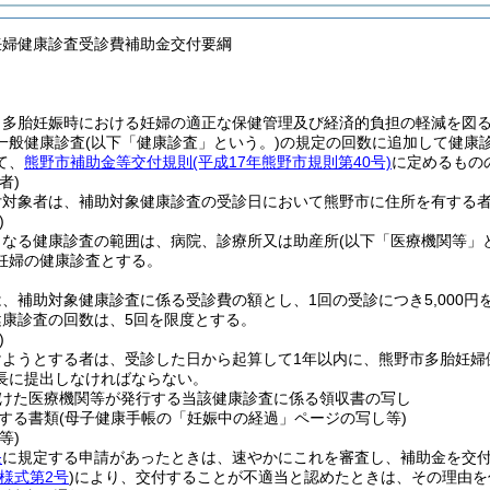
妊婦健康診査受診費補助金交付要綱
、多胎妊娠時における妊婦の適正な保健管理及び経済的負担の軽減を図
一般健康診査
(以下「健康診査」という。)
の規定の回数に追加して健康
て、
熊野市補助金等交付規則
(平成17年熊野市規則第40号)
に定めるもの
者)
付対象者は、補助対象健康診査の受診日において熊野市に住所を有する
)
となる健康診査の範囲は、病院、診療所又は助産所
(以下「医療機関等」
妊婦の健康診査とする。
、補助対象健康診査に係る受診費の額とし、1回の受診につき5,000円
健康診査の回数は、5回を限度とする。
)
けようとする者は、受診した日から起算して1年以内に、熊野市多胎妊婦
長に提出しなければならない。
けた医療機関等が発行する当該健康診査に係る領収書の写し
する書類
(母子健康手帳の「妊娠中の経過」ページの写し等)
等)
条
に規定する申請があったときは、速やかにこれを審査し、補助金を交
様式第2号
)
により、交付することが不適当と認めたときは、その理由を