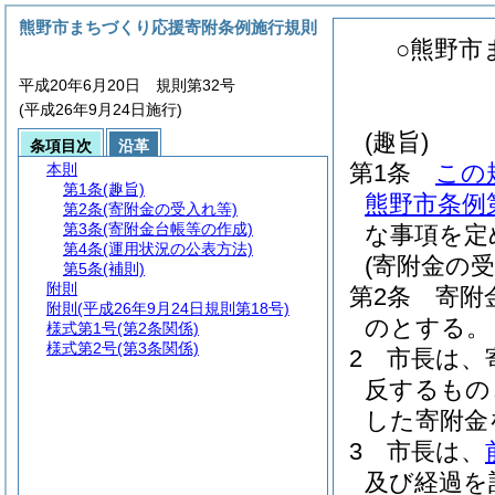
熊野市まちづくり応援寄附条例施行規則
○熊野市
平成20年6月20日 規則第32号
(平成26年9月24日施行)
(趣旨)
条項目次
沿革
第1条
この
本則
第1条
(趣旨)
熊野市条例
第2条
(寄附金の受入れ等)
第3条
(寄附金台帳等の作成)
な事項を定
第4条
(運用状況の公表方法)
(寄附金の受
第5条
(補則)
附則
第2条
寄附
附則
(平成26年9月24日規則第18号)
のとする。
様式第1号
(第2条関係)
様式第2号
(第3条関係)
2
市長は、
反するもの
した寄附金
3
市長は、
及び経過を