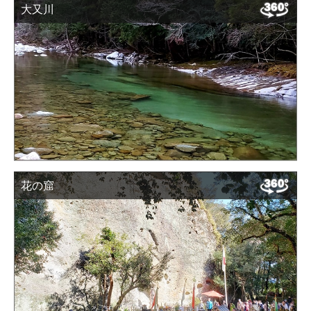
大又川
花の窟