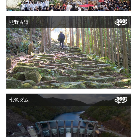
熊野古道
七色ダム