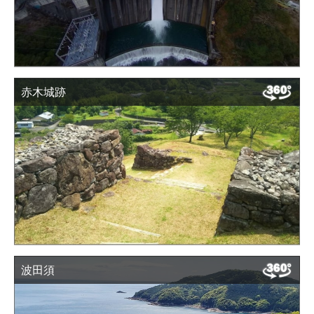
赤木城跡
波田須