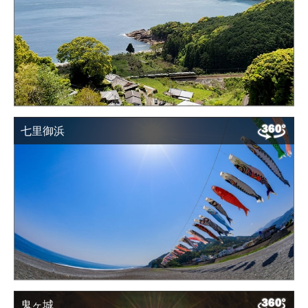
七里御浜
鬼ヶ城