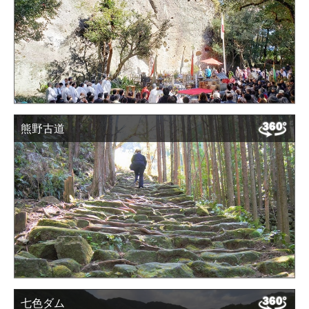
熊野古道
七色ダム