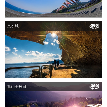
鬼ヶ城
丸山千枚田