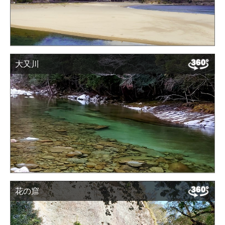
大又川
花の窟