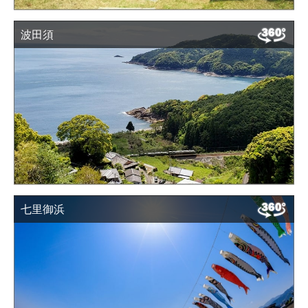
波田須
七里御浜