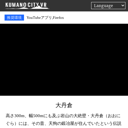
推奨環境
YouTubeアプリ,Firefox
大丹倉
高さ300m、幅500mにも及ぶ岩山の大絶壁・大丹倉（おおに
ぐら）には、その昔、天狗の鍛冶屋が住んでいたという伝説