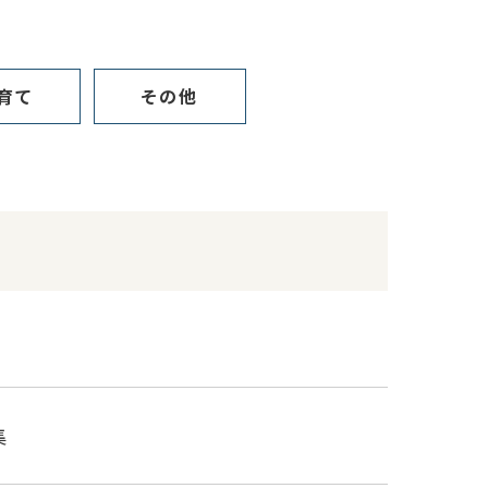
育て
その他
集