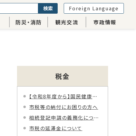
検索
Foreign Language
防災・消防
観光交流
市政情報
税金
【令和8年度から】国民健康保険税の税率などが変わります
市税等の納付にお困りの方へ
相続登記申請の義務化について
市税の延滞金について