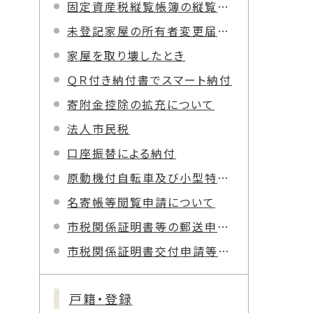
固定資産税縦覧帳簿の縦覧について
未登記家屋の所有者変更届出について
家屋を取り壊したとき
ＱＲ付き納付書でスマート納付
寄附金控除の拡充について
法人市民税
口座振替による納付
原動機付自転車及び小型特殊自動車の臨時運行用標識の交付について
名寄帳等閲覧申請について
市税関係証明書等の郵送申請について
市税関係証明書交付申請等での本人確認
戸籍・登録