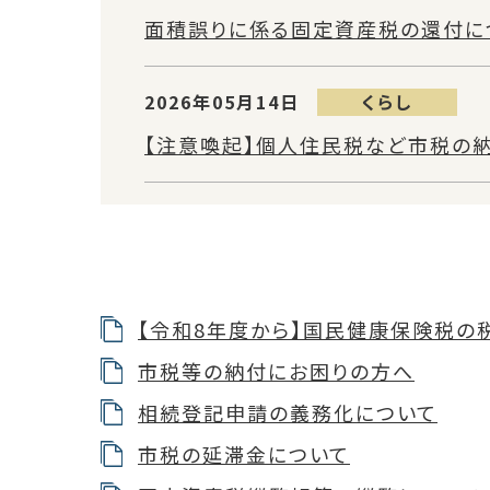
面積誤りに係る固定資産税の還付に
2026年05月14日
くらし
【注意喚起】個人住民税など市税の
【令和8年度から】国民健康保険税の
市税等の納付にお困りの方へ
相続登記申請の義務化について
市税の延滞金について