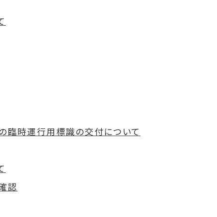
て
の臨時運行用標識の交付について
て
確認