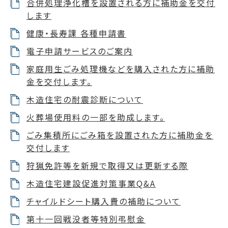
合併処理浄化槽を設置される方に補助金を交付
します
健康・長寿課 各種申請書
電子申請サービスのご案内
家庭用生ごみ処理機などを購入された方に補助
金を交付します。
木造住宅の耐震診断について
火葬場使用料の一部を助成します。
ごみ集積所にごみ箱を設置された方に補助金を
交付します
狩猟免許等を新規で取得又は更新する際
木造住宅建設促進対策事業Q&A
チャイルドシート購入費の補助について
第十一回戦没者等特別弔慰金