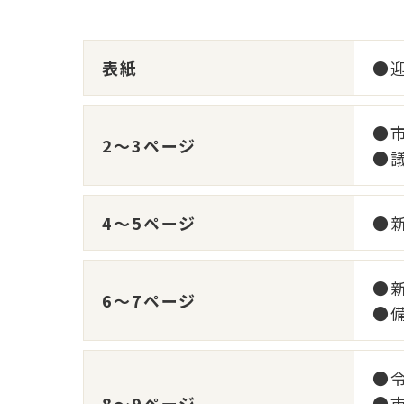
表紙
●
●
2～3ページ
●
4～5ページ
●
●
6～7ページ
●
●
8～9ページ
●