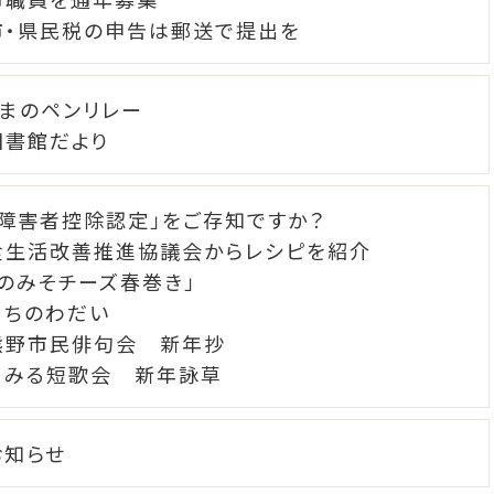
市・県民税の申告は郵送で提出を
くまのペンリレー
図書館だより
「障害者控除認定」をご存知ですか？
食生活改善推進協議会からレシピを紹介
魚のみそチーズ春巻き」
まちのわだい
熊野市民俳句会 新年抄
まみる短歌会 新年詠草
お知らせ