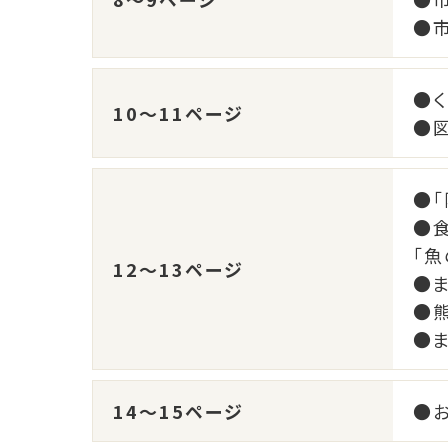
●
●
10～11ページ
●
●
●
「
12～13ページ
●
●
●
14～15ページ
●