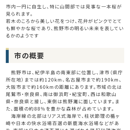
市内一円に自生し、特に山間部では見事な一本桜が
見られます。
若木のころから美しい花をつけ、花弁がピンクでとて
も鮮やかな桜であり、熊野市の明るい未来を表してい
るかのようです
市の概要
熊野市は、紀伊半島の南東部に位置し、津市（県庁
所在地）までは約120km、名古屋市まで約190km、
大阪市まで約160kmの距離にあります。市域の北は
尾鷲市・奈良県、南は御浜町・紀宝町、西は和歌山
県・奈良県と接し、東側は熊野灘に面しています。ま
た、面積の約88％を豊かな森林が占めています。
海岸線の北部はリアス式海岸で、柱状節理の楯ヶ
崎や日本の快水浴場百選の新鹿海水浴場などがあ