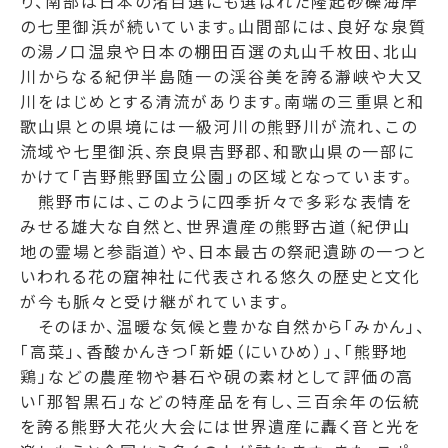
り、南部は日本の渚百選にも選ばれた隆起砂礫海岸
の七里御浜が続いています。山間部には、良好な泉質
の湯ノ口温泉や日本の棚田百選の丸山千枚田、北山
川からなる紀伊半島随一の渓谷美を誇る瀞峡や大又
川をはじめとする清流があります。南端の三重県と和
歌山県との県境には一級河川の熊野川が流れ、この
流域や七里御浜、奈良県吉野郡、和歌山県の一部に
かけて「吉野熊野国立公園」の区域となっています。
熊野市には、このように四季折々で多彩な表情を
みせる雄大な自然と、世界遺産の熊野古道（紀伊山
地の霊場と参詣道）や、日本最古の祭祀遺跡の一つと
いわれる花の窟神社に代表される悠久の歴史と文化
が今も脈々と受け継がれています。
そのほか、温暖な気候と豊かな自然から「みかん」、
「高菜」、香酸かんきつ「新姫（にいひめ）」、「熊野地
鶏」などの農産物や碁石や硯の素材として評価の高
い「那智黒石」などの特産品を有し、三百余年の伝統
を誇る熊野大花火大会には世界遺産に轟く音と光を