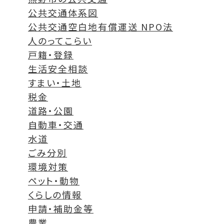
公共交通体系図
公共交通空白地有償運送 NPO法
人のってこらい
戸籍・登録
生活安全相談
すまい・土地
税金
道路・公園
自動車・交通
水道
ごみ分別
環境対策
ペット・動物
くらしの情報
申請・補助金等
農業