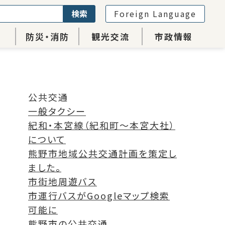
検索
Foreign Language
防災・消防
観光交流
市政情報
公共交通
一般タクシー
紀和・本宮線（紀和町～本宮大社）
について
熊野市地域公共交通計画を策定し
ました。
市街地周遊バス
市運行バスがGoogleマップ検索
可能に
熊野市の公共交通