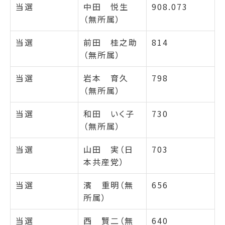
当選
中田 悦生
908.073
（無所属）
当選
前田 桂之助
814
（無所属）
当選
岩本 育久
798
（無所属）
当選
和田 いく子
730
（無所属）
当選
山田 実（日
703
本共産党）
当選
濱 重明（無
656
所属）
当選
西 賢二（無
640