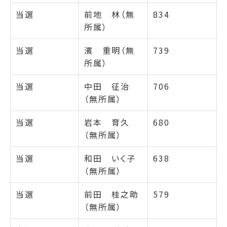
当選
前地 林（無
834
所属）
当選
濱 重明（無
739
所属）
当選
中田 征治
706
（無所属）
当選
岩本 育久
680
（無所属）
当選
和田 いく子
638
（無所属）
当選
前田 桂之助
579
（無所属）