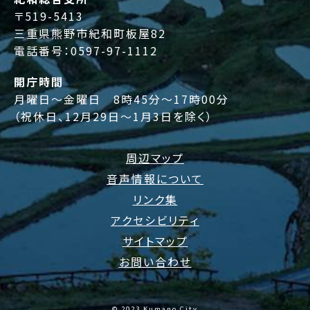
〒519-5413
三重県熊野市紀和町板屋82
電話番号：
0597-97-1112
開庁時間
月曜日～金曜日 8時45分～17時00分
（祝休日、12月29日～1月3日を除く）
周辺マップ
音声情報について
リンク集
アクセシビリティ
サイトマップ
お問い合わせ
© 2023 Kumano City