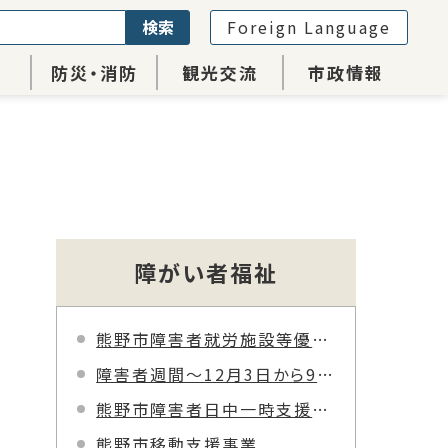
検索
Foreign Language
防災・消防
観光交流
市政情報
障がい者福祉
熊野市障害者就労施設等優先調達の取り組みについて
障害者週間～12月3日から9日～
熊野市障害者日中一時支援事業
熊野市移動支援事業