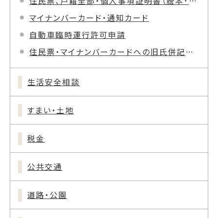
住民票、戸籍全部・個人事項証明書（謄本･抄本）等の郵送請求について
マイナンバーカード・通知カード
自動車臨時運行許可申請
住民票・マイナンバーカードへの旧氏併記について
生活安全相談
すまい・土地
税金
公共交通
道路・公園