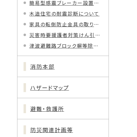
簡易型感震ブレーカー設置促進事業
木造住宅の耐震診断について
家具の転倒防止金具の取り付けについて
災害時要援護者対策けん引式車いす補助装置事業
津波避難路ブロック塀等除去改修事業費補助金
消防本部
ハザードマップ
避難・救護所
防災関連計画等