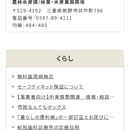
農林水産課/林業・水産業振興係
〒519-4392 三重県熊野市井戸町796
電話番号：0597-89-4111
内線：484・485
くらし
無料歯周病検診
セーフティネット保証について
【事業者向け】中東情勢関連 情報・相談窓口案内
市民なんでもボックス
『暮らしの便利帳』の一部訂正とお詫びについて
紀和歯科診療所の診療日時