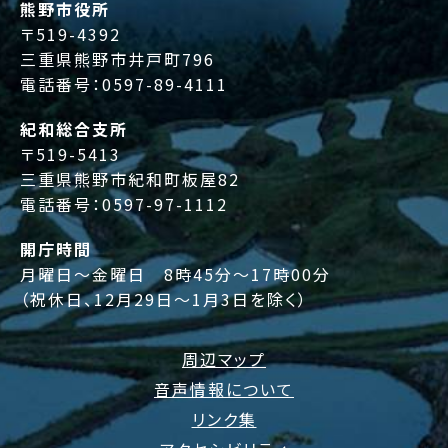
熊野市役所
〒519-4392
三重県熊野市井戸町796
電話番号：
0597-89-4111
紀和総合支所
〒519-5413
三重県熊野市紀和町板屋82
電話番号：
0597-97-1112
開庁時間
月曜日～金曜日 8時45分～17時00分
（祝休日、12月29日～1月3日を除く）
周辺マップ
音声情報について
リンク集