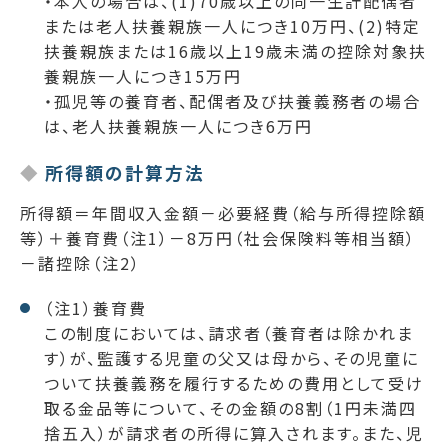
・本人の場合は、(1)70歳以上の同一生計配偶者
または老人扶養親族一人につき10万円、(2)特定
扶養親族または16歳以上19歳未満の控除対象扶
養親族一人につき15万円
・孤児等の養育者、配偶者及び扶養義務者の場合
は、老人扶養親族一人につき6万円
所得額の計算方法
所得額＝年間収入金額－必要経費（給与所得控除額
等）＋養育費（注1）－8万円（社会保険料等相当額）
－諸控除（注2）
（注1）養育費
この制度においては、請求者（養育者は除かれま
す）が、監護する児童の父又は母から、その児童に
ついて扶養義務を履行するための費用として受け
取る金品等について、その金額の8割（1円未満四
捨五入）が請求者の所得に算入されます。また、児