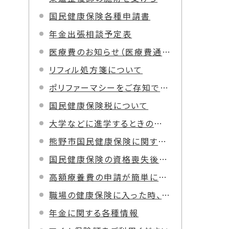
国民健康保険各種申請書
年金出張相談予定表
医療費のお知らせ（医療費通知）について
リフィル処方箋について
ポリファーマシーをご存知ですか？
国民健康保険税について
大学などに進学するときの学生用の国民健康保険（マル学）について
熊野市国民健康保険に関する手続きのご案内
国民健康保険の資格喪失後の受診による医療費の返還について（不当利得返還請求）
高額療養費の申請が簡単になります！
職場の健康保険に入った時、辞めた時の手続きについて
年金に関する各種情報