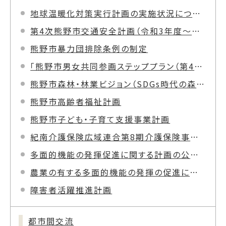
地球温暖化対策実行計画の実施状況について
第4次熊野市交通安全計画（令和3年度～令和7年度）
熊野市暴力団排除条例の制定
「熊野市男女共同参画ステッププラン（第4次基本計画）」
熊野市森林・林業ビジョン（SDGs時代の森林経営と持続的価値の創造を目指して）
熊野市高齢者福祉計画
熊野市子ども・子育て支援事業計画
紀南介護保険広域連合第8期介護保険事業計画
多面的機能の発揮促進に関する計画の公表について
農業の有する多面的機能の発揮の促進に関する計画
障害者活躍推進計画
都市間交流