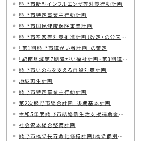
熊野市新型インフルエンザ等対策行動計画
熊野市特定事業主行動計画
熊野市国民健康保険事業計画
熊野市空家等対策推進計画（改定）の公表について
「第1期熊野市障がい者計画」の策定
「紀南地域第7期障がい福祉計画・第3期障がい児福祉計画」の策定
熊野市いのちを支える自殺対策計画
地域再生計画
熊野市特定事業主行動計画
第2次熊野市総合計画_後期基本計画
令和5年度熊野市結婚新生活支援補助金実施計画
社会資本総合整備計画
熊野市橋梁長寿命化修繕計画(橋梁個別施設計画)