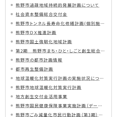
熊野市過疎地域持続的発展計画について
社会資本整備総合交付金
熊野市トンネル長寿命化修繕計画(個別施設計画)
熊野市ＤＸ推進計画
熊野市国土強靭化地域計画
第2期 熊野市まち・ひと・しごと創生総合戦略
熊野市の都市計画情報
都市再生整備計画
地球温暖化対策実行計画の実施状況について
熊野市地球温暖化対策実行計画
地方創生交付金活用事業
熊野市国民健康保険事業実施計画（データヘルス計画）＜R6～R11年度＞
熊野市ごみ減量化市民行動計画（第3期）を策定しました。