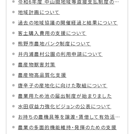
令和6年度 中山間地域等直接支払制度の実施状況
地域計画について
過去の地域協議の開催経過と結果について
客土購入費用の支援について
熊野市農地バンク制度について
井内浦農村公園の利用申請について
農産物獣害対策
農産物高品質化支援
唐辛子の産地化に向けた取組について
農業用ため池の届出制度が始まりました
水田収益力強化ビジョンの公表について
お持ちの農機具等を譲渡・賃借して有効活用を図りませんか！
農業の多面的機能維持・発揮のための支援