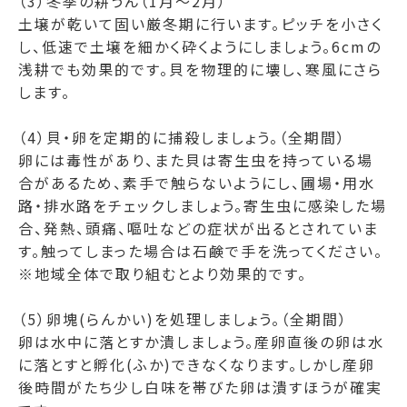
（3）冬季の耕うん（1月～2月）
土壌が乾いて固い厳冬期に行います。ピッチを小さく
し、低速で土壌を細かく砕くようにしましょう。6cmの
浅耕でも効果的です。貝を物理的に壊し、寒風にさら
します。
（4）貝・卵を定期的に捕殺しましょう。（全期間）
卵には毒性があり、また貝は寄生虫を持っている場
合があるため、素手で触らないようにし、圃場・用水
路・排水路をチェックしましょう。寄生虫に感染した場
合、発熱、頭痛、嘔吐などの症状が出るとされていま
す。触ってしまった場合は石鹸で手を洗ってください。
※地域全体で取り組むとより効果的です。
（5）卵塊(らんかい)を処理しましょう。（全期間）
卵は水中に落とすか潰しましょう。産卵直後の卵は水
に落とすと孵化(ふか)できなくなります。しかし産卵
後時間がたち少し白味を帯びた卵は潰すほうが確実