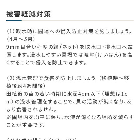
被害軽減対策
（1）取水時に圃場への侵入防止対策を施しましょう。
（4月～5月）
9mm目合い程度の網（ネット）を取水口・排水口へ設
置します。浸水しやすい圃場では畦畔(けいはん)を高
くすることで侵入を防止できます。
（2）浅水管理で食害を防止しましょう。（移植時～移
植後約4週間後）
田植後の苗の若い時期に水深4cm以下（理想は1c
m）の浅水管理をすることで、貝の活動が鈍くなり、あ
まり食害されません。
※圃場内を均平に保ち、水深が深くなる場所を減らす
ことが重要です。