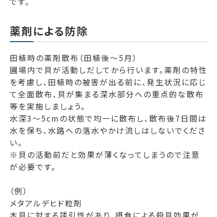
です。
薬剤による防除
田植時の薬剤散布（田植後～5月）
圃場内で貝が活動しだしてから行います。薬剤の特性
を考慮し、田植時の被害が出る前に、発生状況に応じ
て全面散布、貝が集まる深水部分への重点的な散布
等を実施しましょう。
水深3～5cmの状態で均一に散布し、散布後7日間は
水を保ち、水路への落水やかけ流しはしないでくださ
い。
※貝の活動前だと効果が薄くなってしまうので注意
が必要です。
（例）
メタアルデヒド粒剤
本貝に対する誘引性があり、摂食による殺貝効果が