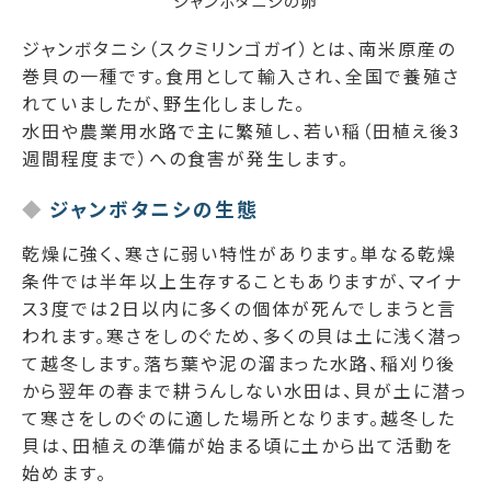
ジャンボタニシの卵
ジャンボタニシ（スクミリンゴガイ）とは、南米原産の
巻貝の一種です。食用として輸入され、全国で養殖さ
れていましたが、野生化しました。
水田や農業用水路で主に繁殖し、若い稲（田植え後3
週間程度まで）への食害が発生します。
ジャンボタニシの生態
乾燥に強く、寒さに弱い特性があります。単なる乾燥
条件では半年以上生存することもありますが、マイナ
ス3度では2日以内に多くの個体が死んでしまうと言
われます。寒さをしのぐため、多くの貝は土に浅く潜っ
て越冬します。落ち葉や泥の溜まった水路、稲刈り後
から翌年の春まで耕うんしない水田は、貝が土に潜っ
て寒さをしのぐのに適した場所となります。越冬した
貝は、田植えの準備が始まる頃に土から出て活動を
始めます。