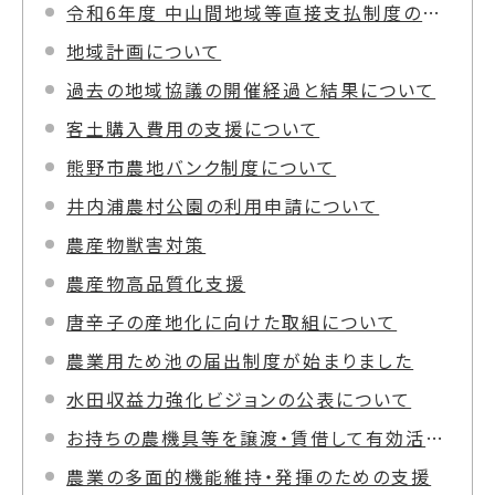
令和6年度 中山間地域等直接支払制度の実施状況
地域計画について
過去の地域協議の開催経過と結果について
客土購入費用の支援について
熊野市農地バンク制度について
井内浦農村公園の利用申請について
農産物獣害対策
農産物高品質化支援
唐辛子の産地化に向けた取組について
農業用ため池の届出制度が始まりました
水田収益力強化ビジョンの公表について
お持ちの農機具等を譲渡・賃借して有効活用を図りませんか！
農業の多面的機能維持・発揮のための支援