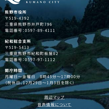
熊野市役所
〒519-4392
三重県熊野市井戸町796
電話番号：
0597-89-4111
紀和総合支所
〒519-5413
三重県熊野市紀和町板屋82
電話番号：
0597-97-1112
開庁時間
月曜日～金曜日 8時45分～17時00分
（祝休日、12月29日～1月3日を除く）
周辺マップ
音声情報について